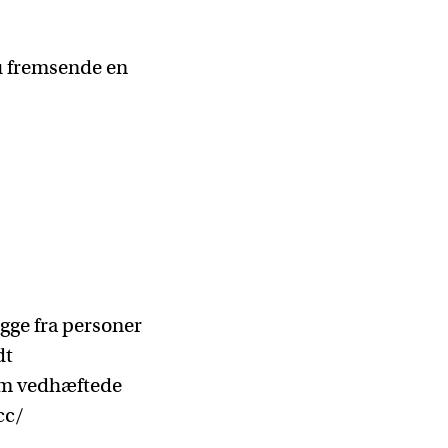
du fremsende en
gge fra personer
dt
om vedhæftede
cc/