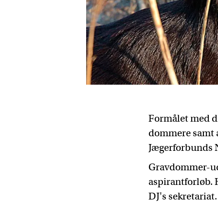
Formålet med do
dommere samt at
Jægerforbunds Na
Gravdommer-udda
aspirantforløb.
DJ's sekretariat.