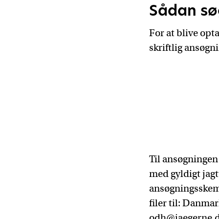
Sådan sø
For at blive op
skriftlig ansøgn
Til ansøgningen
med gyldigt jagt
ansøgningsskema
filer til: Danm
odh@jaegerne.