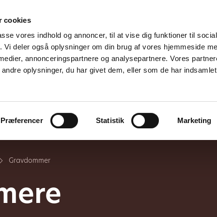
 cookies
passe vores indhold og annoncer, til at vise dig funktioner til soci
fik. Vi deler også oplysninger om din brug af vores hjemmeside m
 medier, annonceringspartnere og analysepartnere. Vores partne
ndre oplysninger, du har givet dem, eller som de har indsamlet 
ddannelse
Vi tilbyder
Om os
K
Præferencer
Statistik
Marketing
Gravdommer
mere