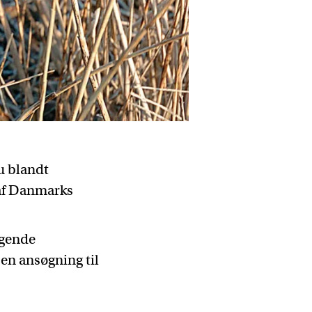
u blandt
 af Danmarks
lgende
en ansøgning til