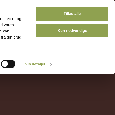
Tillad alle
ale medier og
ed vores
Kun nødvendige
re kan
fra din brug
ontakt
Kalender
Vis detaljer