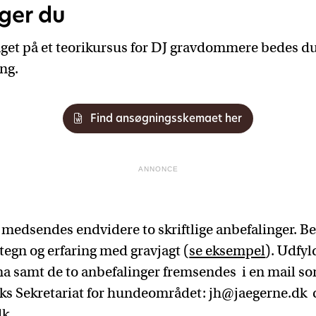
ger du
taget på et teorikursus for DJ gravdommere bedes 
ing.
Find ansøgningsskemaet her
ANNONCE
 medsendes endvidere to skriftlige anbefalinger. Be
tegn og erfaring med gravjagt (
se eksempel
). Udfyl
 samt de to anbefalinger fremsendes i en mail s
arks Sekretariat for hundeområdet: jh@jaegerne.dk 
dk