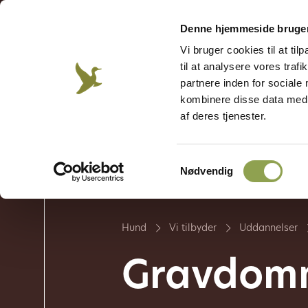
Denne hjemmeside bruger
Vi bruger cookies til at til
Jægerforbundet
Jagt &
Våben &
Jægerweb
Jagtprøven
til at analysere vores tra
Natur
skydning
partnere inden for sociale
kombinere disse data med a
af deres tjenester.
Jagthund
Hundens u
Samtykkevalg
Nødvendig
Hund
Vi tilbyder
Uddannelser
Gravdom