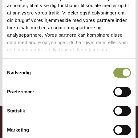
annoncer, til at vise dig funktioner til sociale medier og til
Hundene afprøves på tre baner: Apportering af
at analysere vores trafik. Vi deler også oplysninger om
ænder fra vand, apportering af fuglevildt og
din brug af vores hjemmeside med vores partnere inden
apportering af hårvildt. Hundene skal vise
for sociale medier, annonceringspartnere og
analysepartnere. Vores partnere kan kombinere disse
arbejdsglæde og vilje, de skal være dirigerbare, de
data med andre oplysninger, du har givet dem, eller som
skal evne at markere udkastede apportemner, de
de har indsamlet fra din brug af deres tjenester.
skal vise selvstændigt søg, og de skal naturligvis
opsamle og bringe fundet vildt på korrekt vis til
Samtykkevalg
deres fører.
Nødvendig
Præferencer
Statistik
Få adgang til alt indhold &
Marketing
mange fordele