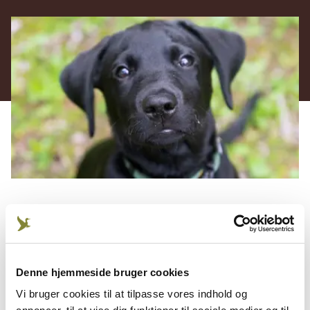
Før du anskaffer dig en jagthund, bør du tænke
nøje over, hvilket behov du vil have dækket. Vælg
en race, der matcher de jagtmuligheder, du har, og
Denne hjemmeside bruger cookies
den jagtform, du ønsker at anvende hunden til.
Vi bruger cookies til at tilpasse vores indhold og
At have jagthund er et dagligt ansvar. Den skal