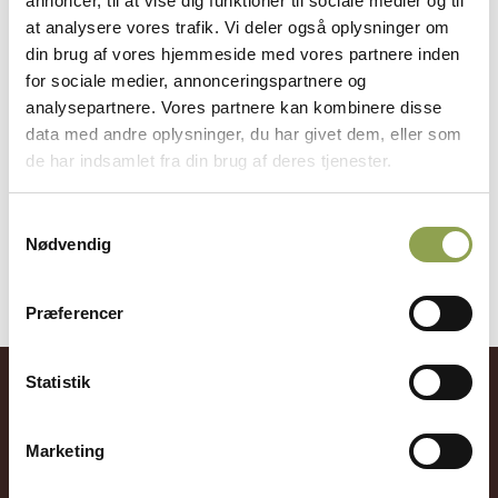
annoncer, til at vise dig funktioner til sociale medier og til
fodres, luftes, plejes og have opmærksomhed hver
at analysere vores trafik. Vi deler også oplysninger om
eneste dag. En jagthund er et familiemedlem, som
din brug af vores hjemmeside med vores partnere inden
kræver tid, omsorg og engagement døgnet rundt.
for sociale medier, annonceringspartnere og
analysepartnere. Vores partnere kan kombinere disse
En jagthund har også krav på at blive uddannet, så
data med andre oplysninger, du har givet dem, eller som
den trives og fungerer godt både i hjemmet og på
de har indsamlet fra din brug af deres tjenester.
jagten. Er du i tvivl, om du kan give hunden det liv,
den fortjener, …
Samtykkevalg
Nødvendig
Præferencer
Statistik
Få adgang til alt indhold &
mange fordele
Marketing