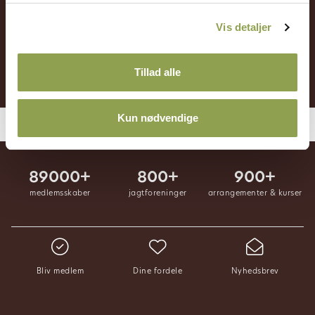
Log ind ➜
Vis detaljer
Bliv medlem ➜
Tillad alle
Kun nødvendige
89000+
800+
900+
medlemsskaber
jagtforeninger
arrangementer & kurser
Bliv medlem
Dine fordele
Nyhedsbrev