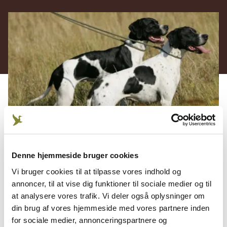
Denne hjemmeside bruger cookies
Brug af apporterende hund
Vi bruger cookies til at tilpasse vores indhold og
Det er lovpligtligt at medbringe en egnet
annoncer, til at vise dig funktioner til sociale medier og til
apporterende hund ved jagt med glatløbet
at analysere vores trafik. Vi deler også oplysninger om
din brug af vores hjemmeside med vores partnere inden
haglgevær på ikkeklovbærende vildt. Det fremgår
for sociale medier, annonceringspartnere og
af Bekendtgørelse af lov om jagt og