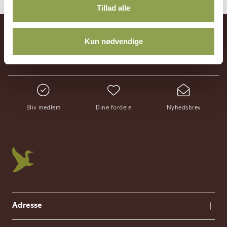
Tillad alle
89000+
800+
900+
Kun nødvendige
medlemsskaber
jagtforeninger
arrangementer & kurser
Bliv medlem
Dine fordele
Nyhedsbrev
Adresse