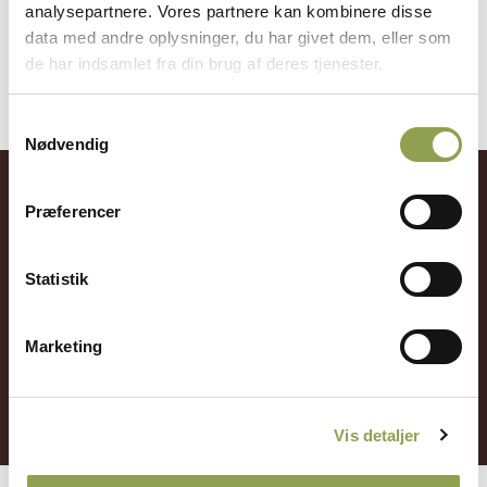
analysepartnere. Vores partnere kan kombinere disse
vildtforvaltning:
data med andre oplysninger, du har givet dem, eller som
de har indsamlet fra din brug af deres tjenester.
Samtykkevalg
Nødvendig
Få adgang til alt indhold &
Præferencer
mange fordele
Statistik
Log ind ➜
Marketing
Bliv medlem ➜
Vis detaljer