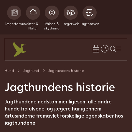
Jægerforbundet
Jagt &
Våben &
Jægerweb
Jagtprøven
Natur
skydning
Hund
Jagthund
Jagthundens historie
Jagthundens historie
Jagthundene nedstammer ligesom alle andre
hunde fra ulvene, og jægere har igennem
årtusinderne fremavlet forskellige egenskaber hos
jagthundene.