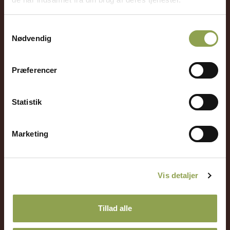
Samtykkevalg
Nødvendig
Bliv medlem
Dine fordele
Nyhedsbrev
Præferencer
Statistik
Marketing
Adresse
Vis detaljer
Telefontid
Jagtens Hus
Tillad alle