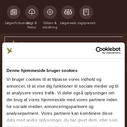
Jægerforbundet
Jagt &
Våben &
Jægerweb
Jagtprøven
Natur
skydning
Hund
Hundens uddannelse
Denne hjemmeside bruger cookies
Vi bruger cookies til at tilpasse vores indhold og
Hundens uddannelse
annoncer, til at vise dig funktioner til sociale medier og til
at analysere vores trafik. Vi deler også oplysninger om
din brug af vores hjemmeside med vores partnere inden
for sociale medier, annonceringspartnere og
analysepartnere. Vores partnere kan kombinere disse
89000+
800+
900+
data med andre oplysninger, du har givet dem, eller som
medlemsskaber
jagtforeninger
arrangementer & kurser
de har indsamlet fra din brug af deres tjenester.